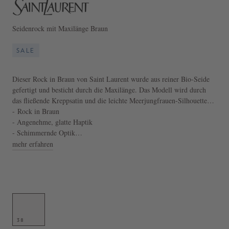
Seidenrock mit Maxilänge Braun
SALE
Dieser Rock in Braun von Saint Laurent wurde aus reiner Bio-Seide
gefertigt und besticht durch die Maxilänge. Das Modell wird durch
das fließende Kreppsatin und die leichte Meerjungfrauen-Silhouette
perfektioniert. Der seitliche Reißverschluss und der niedrige Bund
- Rock in Braun
vollenden diesen klassischen Look.
- Angenehme, glatte Haptik
- Schimmernde Optik
- Hergestellt in Italien
mehr erfahren
38