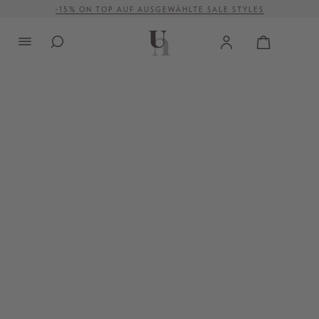
-15% ON TOP AUF AUSGEWÄHLTE SALE STYLES
alt springen
VERSANDKOSTENFREI AB 500 €