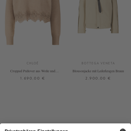
CHLOÉ
BOTTEGA VENETA
Cropped Pullover aus Wolle und
Blousonjacke mit Lederkragen Braun
Cashmere Braun
1.690,00 €
2.900,00 €
S
M
L
34
DETAILS
DETAILS