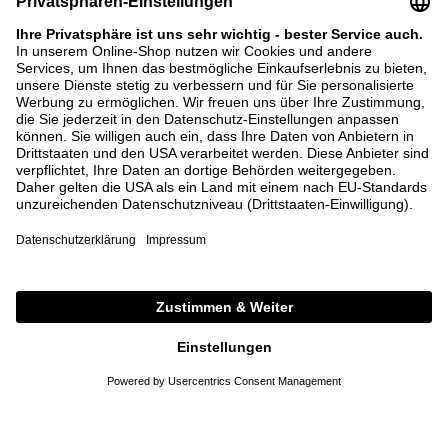
BOTTEGA VENETA
LOEWE PAULA'S IBIZA
Ballerina 'Lucy' Espresso
Shopper Paula's Ibiza 'Anagram
Basket Medium' Natural/Tan
990,00 €
950,00 €
37,5
38
39,5
40
ONE SIZE
DETAILS
DETAILS
meet the brand