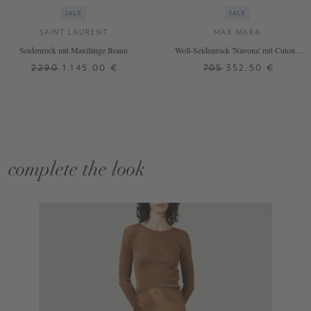
SALE
SALE
SAINT LAURENT
MAX MARA
Seidenrock mit Maxilänge Braun
Woll-Seidenrock 'Navona' mit Cutout-
Detail Braun
2290
1.145,00 €
705
352,50 €
complete the look