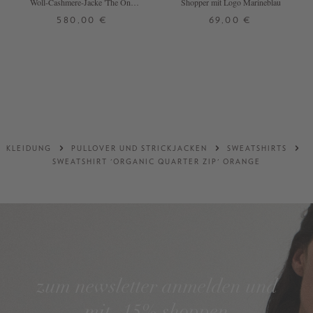
Woll-Cashmere-Jacke 'The One'
Shopper mit Logo Marineblau
Blue Melange
580,00 €
69,00 €
XS
S
M
L
ONE SIZE
+ WEITERE FARBEN
DETAILS
DETAILS
KLEIDUNG
PULLOVER UND STRICKJACKEN
SWEATSHIRTS
SWEATSHIRT 'ORGANIC QUARTER ZIP' ORANGE
zum newsletter anmelden und