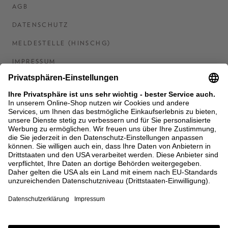
AGB
DATENSCHUTZ
MELDESTELLE (HINSCHG)
IMPRESSUM
BARRIEREFREIHEITSERKLÄRUNG
KONTAKT
COOKIES
MEN'S WORLD: BRAUN HAMBURG
Ein Unternehmen der Unger GmbH & Co. KG
*BIS 31.08.26 EINMALIG EINLÖSBAR AB EINEM
EINKAUF VON 400 € NACH RETOURE, NICHT
ANWENDBAR AUF BEREITS GETÄTIGTE
BESTELLUNGEN. ABZUG ERFOLGT NACH EINGABE IM
CHECKOUT. GUTSCHEINE, REDUZIERTE ARTIKEL