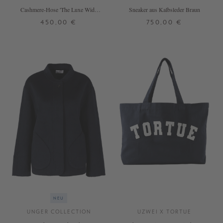
Cashmere-Hose 'The Luxe Wide
Sneaker aus Kalbsleder Braun
Leg' Midnight
450,00 €
750,00 €
S
M
L
37
38
39
40
41
+ WEITERE FARBEN
DETAILS
DETAILS
NEU
UNGER COLLECTION
UZWEI X TORTUE