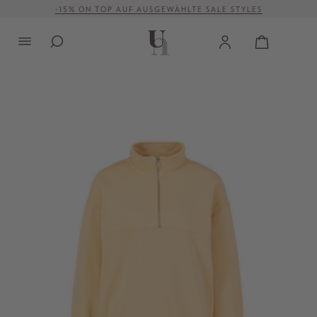
-15% ON TOP AUF AUSGEWÄHLTE SALE STYLES
alt springen
VERSANDKOSTENFREI AB 500 €