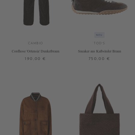
NEU
CAMBIO
TOD'S
Cordhose 'Ortensia' Dunkelbraun
Sneaker aus Kalbsleder Braun
190,00 €
750,00 €
32
34
36
38
40
42
44
37
38
39
40
41
DETAILS
DETAILS