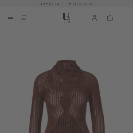
SUMMER SALE: UP TO 60% OFF
alt springen
VERSANDKOSTENFREI AB 500 €