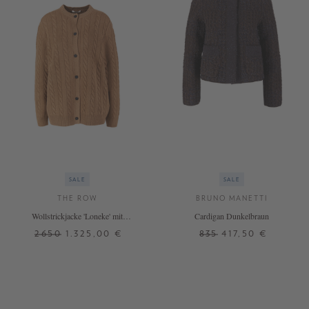
SALE
SALE
THE ROW
BRUNO MANETTI
Wollstrickjacke 'Loneke' mit
Cardigan Dunkelbraun
Zopfmuster Braun
2650
1.325,00 €
835
417,50 €