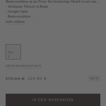
Bindeverschlüsse an der Front. Das hochwertige Modell ist mit einem
Stehkragen, welcher sowohl als Rollkragen getragen werden
- Strickjacke 'Patricia' in Braun
kann, versehen. Die transparente Optik rundet den Look stilvoll ab
- Gerippte Optik
und das Design lässt zu, dass der Cardigan sowohl rückwärts getragen
- Bindeverschlüsse
werden kann.
- Cut-Outs
mehr erfahren
- Semitransparente Optik
- Dehnbare Passform
XS/
S
GRÖSSENBERATUNG
570,00 €
228,00 €
-60 %
IN DEN WARENKORB