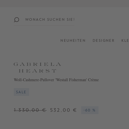
springen
Zur Hauptnavigation springen
beliebte
themen
NEUHEITEN
DESIGNER
KL
SUMMER
SALE:
UP
TO
60%
Woll-Cashmere-Pullover 'Westall Fisherman' Crème
OFF
SALE
SHOP
ALL
1.330,00 €
532,00 €
-60 %
NEW
IN
STYLES