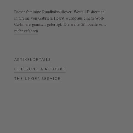
Dieser feminine Rundhalspullover 'Westall Fisherman'
NOW
in Crème von Gabriela Hearst wurde aus einem Woll-
LIVE:
Cashmere-gemisch gefertigt. Die weite Silhouette setzt
UNGER
einen lässigen Akzent, während die transparenten
mehr erfahren
COLLECTION
Einsätze und die Rippstrickabschlüsse das Design
F/W
komplettieren.
26
- Rundhalspullover 'Westall Fisherman' in Crème
ARTIKELDETAILS
- Weite Silhouette
- Transparente Einsätze
LIEFERUNG & RETOURE
- Rippstrickabschlüsse
THE UNGER SERVICE