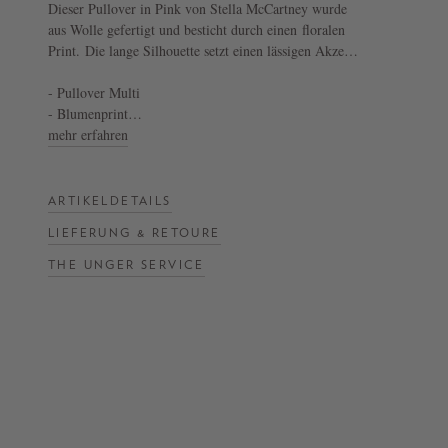
Dieser Pullover in Pink von Stella McCartney wurde
aus Wolle gefertigt und besticht durch einen floralen
NOW
Print. Die lange Silhouette setzt einen lässigen Akzent
LIVE:
und definiert das Design.
UNGER
- Pullover Multi
- Blumenprint
COLLECTION
- Weite Silhouette
mehr erfahren
F/W
26
ARTIKELDETAILS
LIEFERUNG & RETOURE
THE UNGER SERVICE