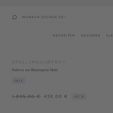
springen
Zur Hauptnavigation springen
beliebte
themen
NEUHEITEN
DESIGNER
KL
SUMMER
SALE:
UP
TO
60%
Pullover mit Blumenprint Multi
OFF
SALE
SHOP
ALL
1.095,00 €
438,00 €
-60 %
NEW
IN
STYLES