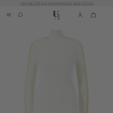
-15% ON TOP AUF AUSGEWÄHLTE SALE STYLES
alt springen
VERSANDKOSTENFREI AB 500 €