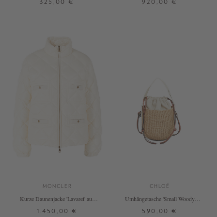
325,00 €
920,00 €
34
36
38,5
39
39,5
40
DETAILS
DETAILS
MONCLER
CHLOÉ
Kurze Daunenjacke 'Lavaret' aus
Umhängetasche 'Small Woody
Nylon Laqué Crème
Basket' Crème/Schwarz
1.450,00 €
590,00 €