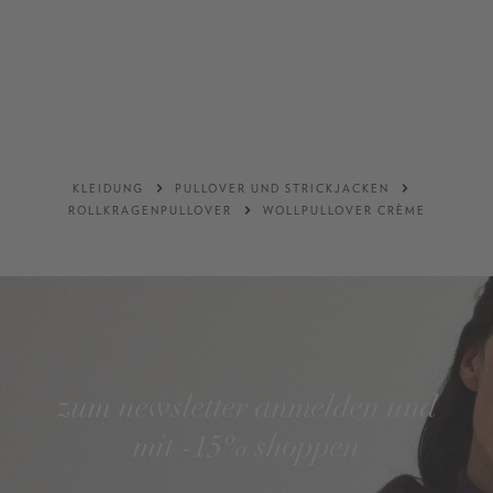
1
2
3
4
ONE SIZE
+ WEITERE FARBEN
DETAILS
DETAILS
KLEIDUNG
PULLOVER UND STRICKJACKEN
ROLLKRAGENPULLOVER
WOLLPULLOVER CRÈME
zum newsletter anmelden und
mit -15% shoppen