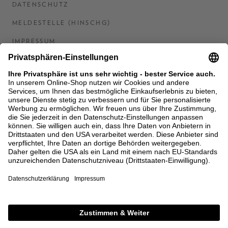
DATENSCHUTZ
MELDESTELLE (HINSCHG)
IMPRESSUM
BARRIEREFREIHEITSERKLÄRUNG
KONTAKT
COOKIES
MEN'S WORLD: BRAUN HAMBURG
Ein Unternehmen der Unger GmbH & Co. KG
*BIS 31.08.26 EINMALIG EINLÖSBAR AB EINEM
EINKAUF VON 400 € NACH RETOURE, NICHT
ANWENDBAR AUF BEREITS GETÄTIGTE
BESTELLUNGEN. ABZUG ERFOLGT NACH EINGABE IM
CHECKOUT. GUTSCHEINE, REDUZIERTE ARTIKEL
SOWIE VEREINZELTE MARKEN SIND VON DER
AKTION AUSGESCHLOSSEN.