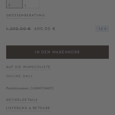
- Bündchen und Saum gerippt
S
L
- Hergestellt in Italien
GRÖSSENBERATUNG
1.200,00 €
600,00 €
-50 %
IN DEN WARENKORB
AUF DIE WUNSCHLISTE
ONLINE ONLY
Produktnummer:
2100007106052
ARTIKELDETAILS
LIEFERUNG & RETOURE