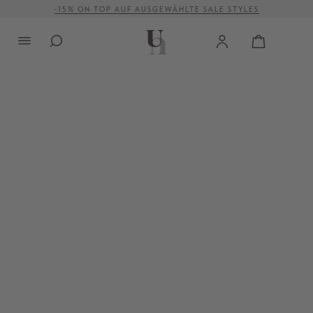
-15% ON TOP AUF AUSGEWÄHLTE SALE STYLES
alt springen
VERSANDKOSTENFREI AB 500 €