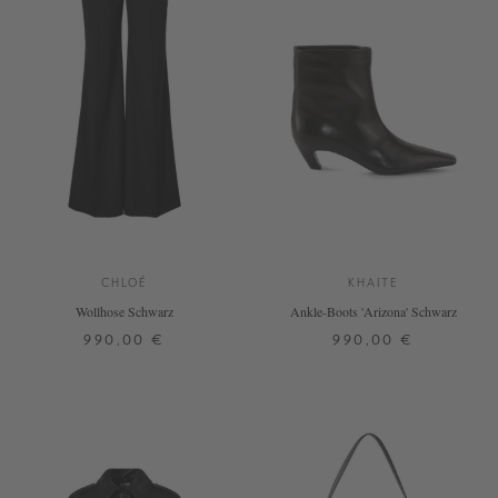
CHLOÉ
KHAITE
Wollhose Schwarz
Ankle-Boots 'Arizona' Schwarz
990,00 €
990,00 €
34
36
38
40
38
39
41
DETAILS
DETAILS