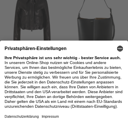
BACK IN STOCK
KHAITE
LOEWE
Lederjacke 'Cordelia' Schwarz
Schultertasche 'Bilbao Large' Schwarz
3.340,00 €
3.200,00 €
32
34
36
ONE SIZE
DETAILS
DETAILS
meet the brand