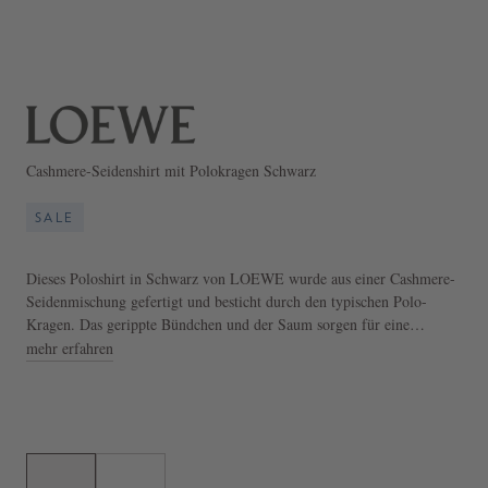
Cashmere-Seidenshirt mit Polokragen Schwarz
SALE
Dieses Poloshirt in Schwarz von LOEWE wurde aus einer Cashmere-
Seidenmischung gefertigt und besticht durch den typischen Polo-
Kragen. Das gerippte Bündchen und der Saum sorgen für eine
angenehme Passform, während die Anagram-Stickerei auf der Brust
mehr erfahren
für einen stilvollen Akzent sorgt. Die Knöpfe mit Logo-Prägung
runden das klassische Design perfekt ab.
- Poloshirt in Schwarz
- kleine Passform
- Polokragen