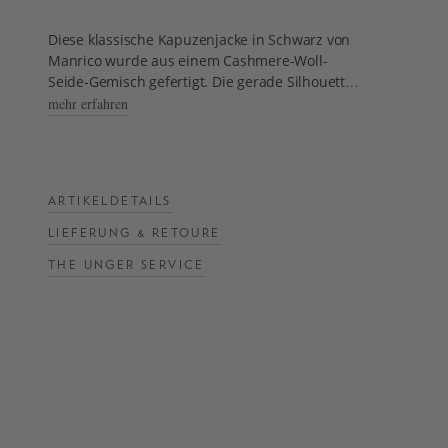
Diese klassische Kapuzenjacke in Schwarz von
NOW
Manrico wurde aus einem Cashmere-Woll-
LIVE:
Seide-Gemisch gefertigt. Die gerade Silhouette
UNGER
setzt einen lässigen Akzent und wird durch den
mehr erfahren
COLLECTION
silbernen Reißverschluss definiert.
F/W
26
- Kapuzenjacke in Schwarz
- Gerade Silhouette
ARTIKELDETAILS
- Seitliche Eingrifftaschen
LIEFERUNG & RETOURE
THE UNGER SERVICE