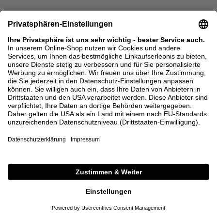
37
38
39
40
41
DETAILS
meet the brand