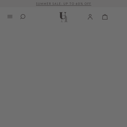
SUMMER SALE: UP TO 60% OFF
alt springen
VERSANDKOSTENFREI AB 500 €