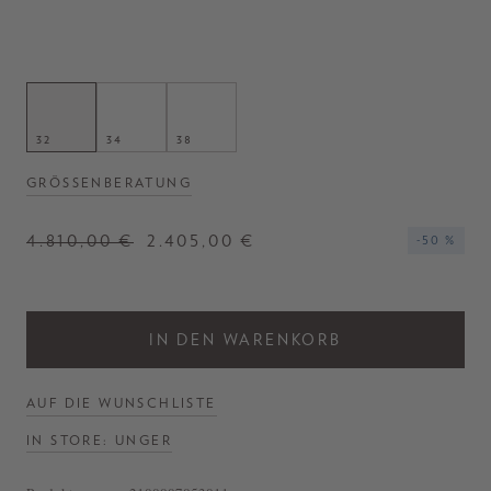
- Mantel 'Aneta' in Schwarz
- Lockere Passform
- Verlängerte Schulternaht
- Seitliche Eingrifftaschen
- Flauschige Optik
- Weiche Haptik
32
34
38
- Hergestellt in Italien
GRÖSSENBERATUNG
4.810,00 €
2.405,00 €
-50 %
IN DEN WARENKORB
AUF DIE WUNSCHLISTE
IN STORE: UNGER