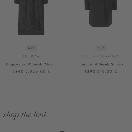
SALE
SALE
THE ROW
STELLA MCCARTNEY
Doppelreihiger Wollmantel 'Macaria'
Einreihiger Wollmantel Schwarz
Schwarz
5840
2.920,00 €
1290
516,00 €
shop the look