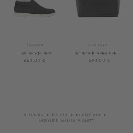
SANTONI
TOM FORD
Loafer aus Veloursleder
Schultertasche 'Audrey Medium'
Marineblau
Schwarz
650,00 €
1.590,00 €
36
37
37,5
38
38,5
39
ONE SIZE
40
DETAILS
DETAILS
KLEIDUNG
KLEIDER
MIDIKLEIDER
MIDIKLEID 'MALIBU' VIOLETT