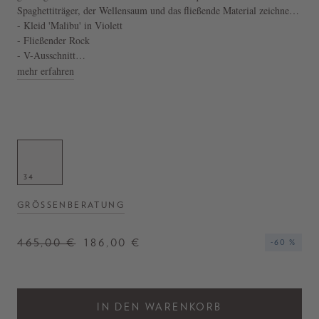
Spaghettiträger, der Wellensaum und das fließende Material zeichnen
dieses romantische Modell aus. Die Midilänge, der Bindeverschluss
- Kleid 'Malibu' in Violett
und das glänzende Finish vollenden diesen Look.
- Fließender Rock
- V-Ausschnitt
- Angenehme Haptik
mehr erfahren
34
GRÖSSENBERATUNG
465,00 €
186,00 €
-60 %
IN DEN WARENKORB