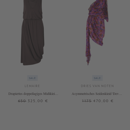
SALE
SALE
LEMAIRE
DRIES VAN NOTEN
Drapiertes doppellagiges Midikleid
Asymmetrisches Seidenkleid 'Devora'
Violett
Multi/Violett
650
325,00 €
1175
470,00 €