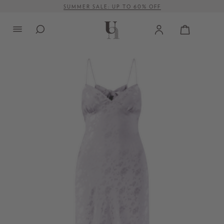
SUMMER SALE: UP TO 60% OFF
alt springen
VERSANDKOSTENFREI AB 500 €