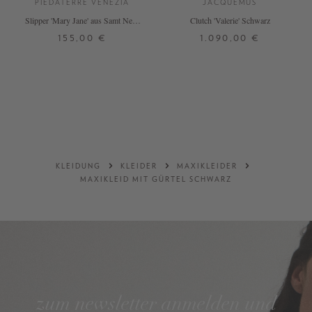
PIEDÀTERRE VENEZIA
JACQUEMUS
Slipper 'Mary Jane' aus Samt Nero
Clutch 'Valerie' Schwarz
Tabarro
155,00 €
1.090,00 €
37
38
42
ONE SIZE
+ WEITERE FARBEN
DETAILS
DETAILS
KLEIDUNG
KLEIDER
MAXIKLEIDER
MAXIKLEID MIT GÜRTEL SCHWARZ
zum newsletter anmelden und