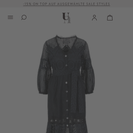
-15% ON TOP AUF AUSGEWÄHLTE SALE STYLES
alt springen
VERSANDKOSTENFREI AB 500 €