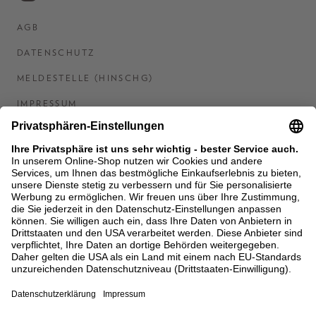
AGB
DATENSCHUTZ
MELDESTELLE (HINSCHG)
IMPRESSUM
BARRIEREFREIHEITSERKLÄRUNG
KONTAKT
COOKIES
MEN'S WORLD: BRAUN HAMBURG
Ein Unternehmen der Unger GmbH & Co. KG
*BIS 31.08.26 EINMALIG EINLÖSBAR AB EINEM
EINKAUF VON 400 € NACH RETOURE, NICHT
ANWENDBAR AUF BEREITS GETÄTIGTE