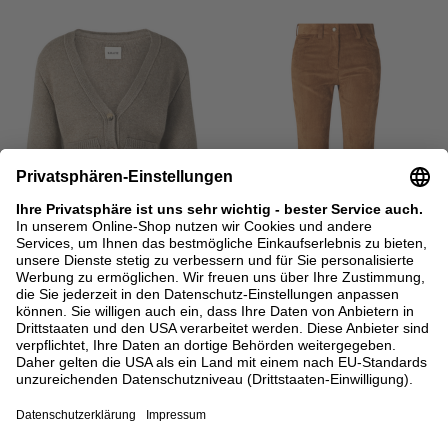
BACK IN STOCK
NEU
KHAITE
MONCLER
Cashmere-Strickjacke 'Scarlet' Braun
Ausgestellte Cordhose Braun
2.100,00 €
490,00 €