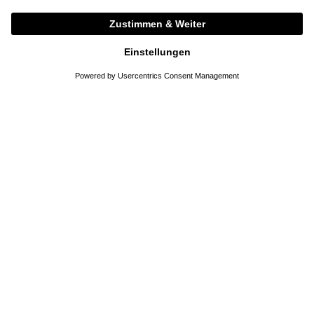
XXS
S
M
34
36
38
DETAILS
DETAILS
BACK IN STOCK
BOTTEGA VENETA
KHAITE
Ballerina 'Lucy' Espresso
Umhängetasche 'Augustina' aus
Veloursleder Braun
990,00 €
3.440,00 €