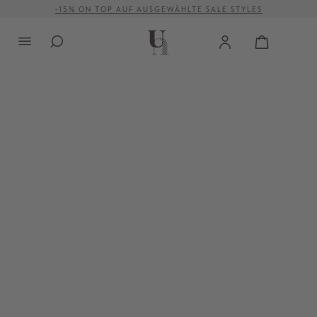
-15% ON TOP AUF AUSGEWÄHLTE SALE STYLES
alt springen
VERSANDKOSTENFREI AB 500 €