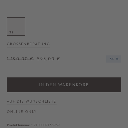
- Jacke in Braun
- Schließt mit Knopfleiste
- Einsätze aus Veloursleder
- Strukturierte Haptik
- Hergestellt in Italien
38
GRÖSSENBERATUNG
1.190,00 €
595,00 €
-50 %
IN DEN WARENKORB
AUF DIE WUNSCHLISTE
ONLINE ONLY
Produktnummer:
2100007158969