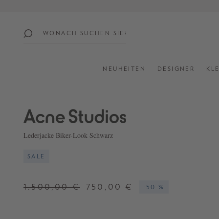
springen
Zur Hauptnavigation springen
beliebte
themen
NEUHEITEN
DESIGNER
KL
SUMMER
SALE:
UP
TO
60%
Lederjacke Biker-Look Schwarz
OFF
SALE
SHOP
ALL
1.500,00 €
750,00 €
-50 %
NEW
IN
STYLES