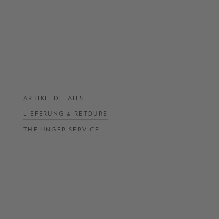
NOW
LIVE:
UNGER
COLLECTION
F/W
26
ARTIKELDETAILS
LIEFERUNG & RETOURE
THE UNGER SERVICE