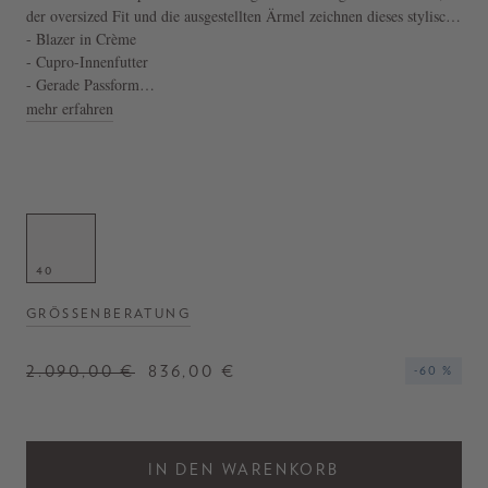
der oversized Fit und die ausgestellten Ärmel zeichnen dieses stylische
Modell aus. Der dezente Filz-Einsatz am Kragen perfektioniert das
- Blazer in Crème
moderne Design.
- Cupro-Innenfutter
- Gerade Passform
- Oversize Fit
mehr erfahren
- Ausgestellte Ärmel
- Dezenter Filz-Einsatz am Kragen
40
GRÖSSENBERATUNG
2.090,00 €
836,00 €
-60 %
IN DEN WARENKORB