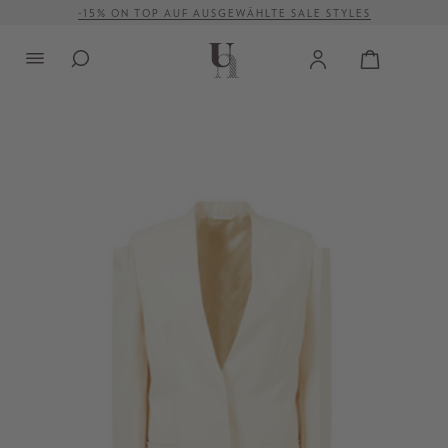
-15% ON TOP AUF AUSGEWÄHLTE SALE STYLES
alt springen
VERSANDKOSTENFREI AB 500 €