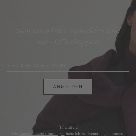
zum newsletter anmelden und
mit -15% shoppen
E-MAIL-ADRESSE EINGEBEN*
ANMELDEN
*
Pflichtfeld
Die
Datenschutzbestimmungen
habe ich zur Kenntnis genommen.