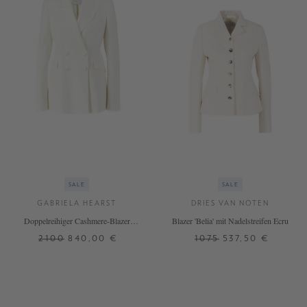
SALE
SALE
GABRIELA HEARST
DRIES VAN NOTEN
Doppelreihiger Cashmere-Blazer
Blazer 'Belia' mit Nadelstreifen Ecru
'Stephanie' Crème
2100
840,00 €
1075
537,50 €