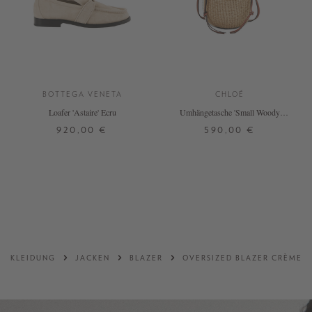
BOTTEGA VENETA
CHLOÉ
Loafer 'Astaire' Ecru
Umhängetasche 'Small Woody
Basket' Crème/Schwarz
920,00 €
590,00 €
38,5
39
39,5
40
ONE SIZE
+ WEITERE FARBEN
DETAILS
DETAILS
KLEIDUNG
JACKEN
BLAZER
OVERSIZED BLAZER CRÈME