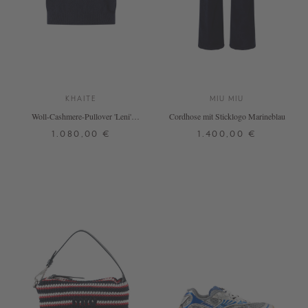
KHAITE
MIU MIU
Woll-Cashmere-Pullover 'Leni'
Cordhose mit Sticklogo Marineblau
Marineblau
1.080,00 €
1.400,00 €
S
M
32
34
36
+ WEITERE FARBEN
DETAILS
DETAILS