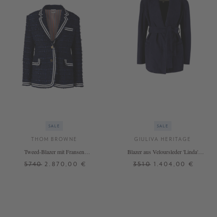
SALE
SALE
THOM BROWNE
GIULIVA HERITAGE
Tweed-Blazer mit Fransen
Blazer aus Veloursleder 'Linda'
Marineblau
Marineblau
5740
2.870,00 €
3510
1.404,00 €