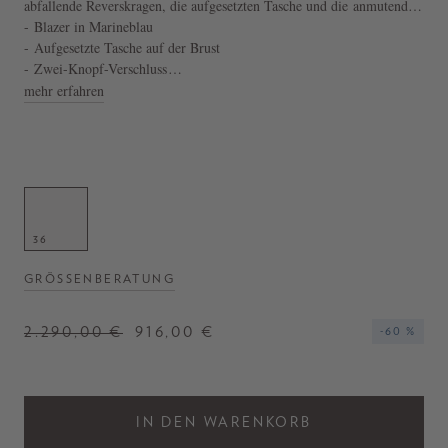
abfallende Reverskragen, die aufgesetzten Tasche und die anmutenden
goldenen Metallknöpfen mit Siegellogo zeichnen dieses luxuriöse
- Blazer in Marineblau
Modell aus.
- Aufgesetzte Tasche auf der Brust
- Zwei-Knopf-Verschluss
- Hergestellt in Italien
mehr erfahren
36
GRÖSSENBERATUNG
2.290,00 €
916,00 €
-60 %
IN DEN WARENKORB