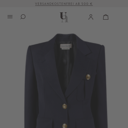
VERSANDKOSTENFREI AB 500 €
alt springen