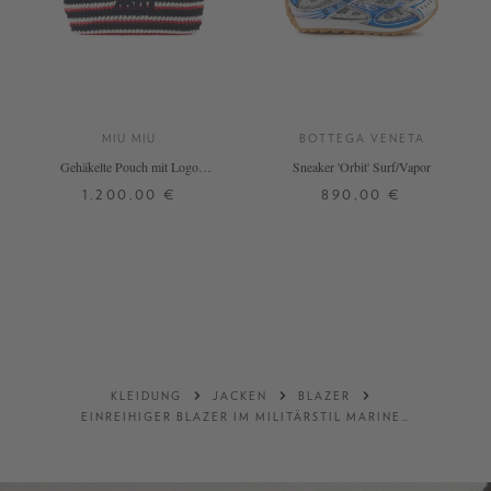
MIU MIU
BOTTEGA VENETA
Gehäkelte Pouch mit Logo
Sneaker 'Orbit' Surf/Vapor
Marineblau
1.200,00 €
890,00 €
ONE SIZE
36
39
+ WEITERE FARBEN
DETAILS
DETAILS
KLEIDUNG
JACKEN
BLAZER
EINREIHIGER BLAZER IM MILITÄRSTIL MARINEBLAU