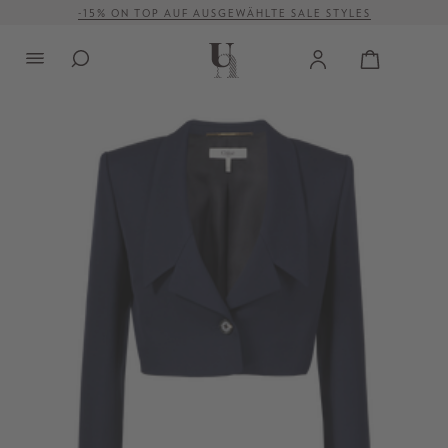
-15% ON TOP AUF AUSGEWÄHLTE SALE STYLES
alt springen
VERSANDKOSTENFREI AB 500 €