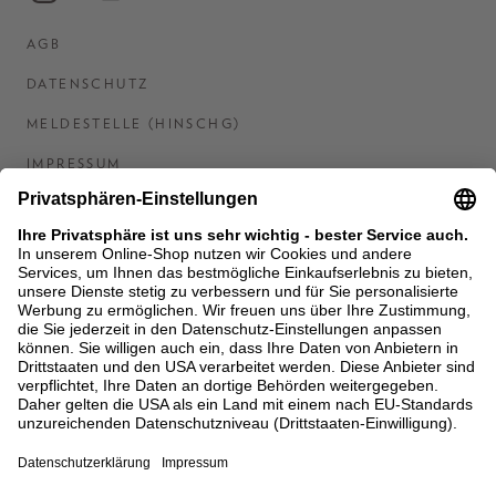
AGB
DATENSCHUTZ
MELDESTELLE (HINSCHG)
IMPRESSUM
BARRIEREFREIHEITSERKLÄRUNG
KONTAKT
COOKIES
MEN'S WORLD: BRAUN HAMBURG
Ein Unternehmen der Unger GmbH & Co. KG
*BIS 31.08.26 EINMALIG EINLÖSBAR AB EINEM
EINKAUF VON 400 € NACH RETOURE, NICHT
ANWENDBAR AUF BEREITS GETÄTIGTE