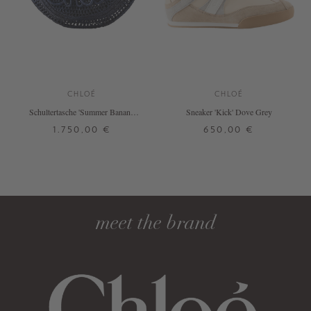
CHLOÉ
CHLOÉ
Schultertasche 'Summer Banana'
Sneaker 'Kick' Dove Grey
Parisian Night
1.750,00 €
650,00 €
ONE SIZE
37
38
39
40
41
42
+ WEITERE FARBEN
+ WEITERE FARBEN
DETAILS
DETAILS
meet the brand