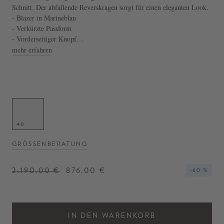
Schnitt. Der abfallende Reverskragen sorgt für einen eleganten Look.
- Blazer in Marineblau
- Verkürzte Passform
- Vorderseitiger Knopf
- Geknöpfter Ärmelsaum
mehr erfahren
- Schulterpolster
- Angenehme Haptik
- Hergestellt in Italien
40
GRÖSSENBERATUNG
2.190,00 €
876,00 €
-60 %
IN DEN WARENKORB