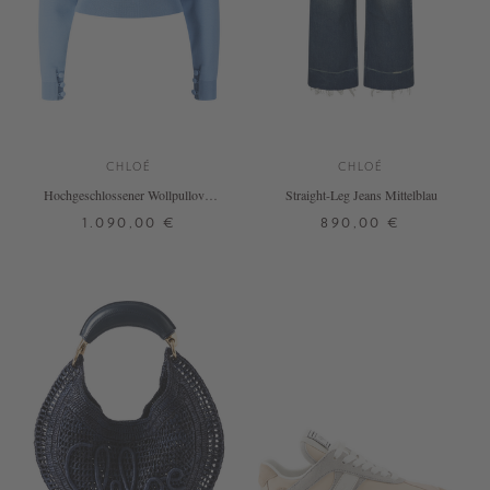
CHLOÉ
CHLOÉ
Hochgeschlossener Wollpullover
Straight-Leg Jeans Mittelblau
Blau
1.090,00 €
890,00 €
S
M
L
25
26
27
28
29
DETAILS
DETAILS