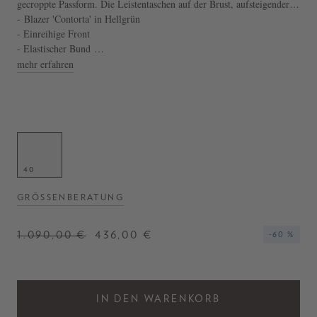
gecroppte Passform. Die Leistentaschen auf der Brust, aufsteigender
Reverskragen und die langen Ärmel vollenden diesen modernen
- Blazer 'Contorta' in Hellgrün
Look.
- Einreihige Front
- Elastischer Bund
- Lange Ärmel
mehr erfahren
40
GRÖSSENBERATUNG
1.090,00 €
436,00 €
-60 %
IN DEN WARENKORB