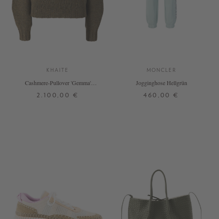
KHAITE
MONCLER
Cashmere-Pullover 'Gemma'
Jogginghose Hellgrün
Olivgrün
2.100,00 €
460,00 €
XS
S
M
L
XL
+ WEITERE FARBEN
DETAILS
DETAILS