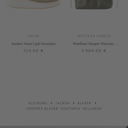
CHLOÉ
BOTTEGA VENETA
Sneaker 'Nama' Light Eucalyptus
Wendbarer Shopper 'Pinacoteca'
Pickle Sea Salt
720,00 €
3.900,00 €
37
38
39
40
41
42
ONE SIZE
+ WEITERE FARBEN
DETAILS
DETAILS
KLEIDUNG
JACKEN
BLAZER
CROPPED BLAZER 'CONTORTA' HELLGRÜN