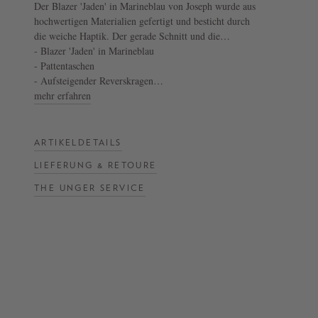
Der Blazer 'Jaden' in Marineblau von Joseph wurde aus
hochwertigen Materialien gefertigt und besticht durch
NOW
die weiche Haptik. Der gerade Schnitt und die
LIVE:
doppelreihige Knopfleiste machen dieses Design zu
- Blazer 'Jaden' in Marineblau
UNGER
einem absoluten Hingucker. Die Pattentaschen und der
- Pattentaschen
aufsteigende Reverskragen vollenden dieses Modell.
- Aufsteigender Reverskragen
COLLECTION
- Doppelreihige Knopfleiste
mehr erfahren
F/W
26
ARTIKELDETAILS
LIEFERUNG & RETOURE
THE UNGER SERVICE