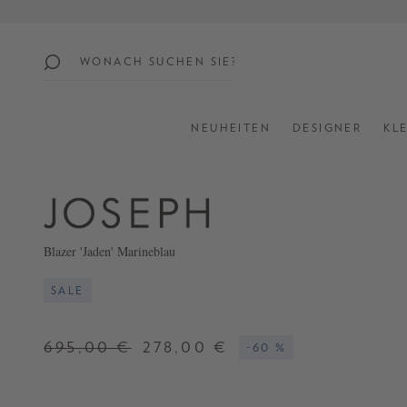
springen
Zur Hauptnavigation springen
beliebte
themen
NEUHEITEN
DESIGNER
KL
SUMMER
SALE:
UP
TO
60%
Blazer 'Jaden' Marineblau
OFF
SALE
SHOP
ALL
695,00 €
278,00 €
-60 %
NEW
IN
STYLES