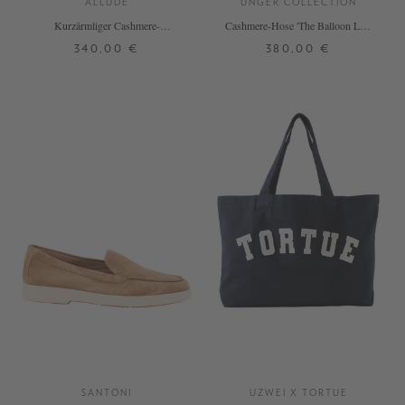
ALLUDE
UNGER COLLECTION
Kurzärmliger Cashmere-
Cashmere-Hose 'The Balloon Leg'
Rundhalspullover Dunkelbraun
Terea
340,00 €
380,00 €
XS
S
M
L
XL
S
M
L
+ WEITERE FARBEN
+ WEITERE FARBEN
DETAILS
DETAILS
SANTONI
UZWEI X TORTUE