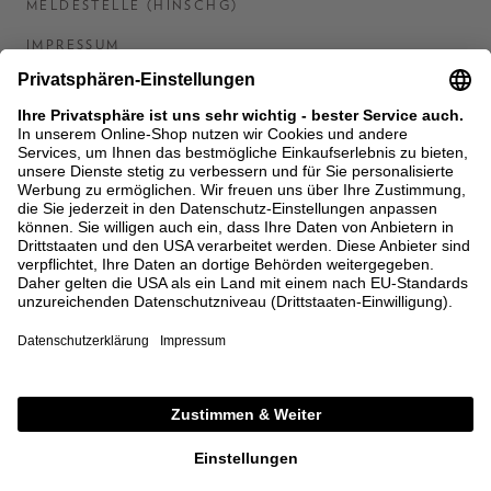
MELDESTELLE (HINSCHG)
IMPRESSUM
BARRIEREFREIHEITSERKLÄRUNG
KONTAKT
COOKIES
MEN'S WORLD: BRAUN HAMBURG
Ein Unternehmen der Unger GmbH & Co. KG
*BIS 31.08.26 EINMALIG EINLÖSBAR AB EINEM
EINKAUF VON 400 € NACH RETOURE, NICHT
ANWENDBAR AUF BEREITS GETÄTIGTE
BESTELLUNGEN. ABZUG ERFOLGT NACH EINGABE IM
CHECKOUT. GUTSCHEINE, REDUZIERTE ARTIKEL
SOWIE VEREINZELTE MARKEN SIND VON DER
AKTION AUSGESCHLOSSEN.