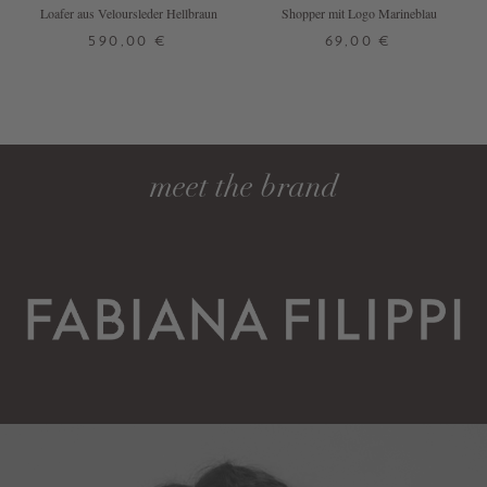
Loafer aus Veloursleder Hellbraun
Shopper mit Logo Marineblau
590,00 €
69,00 €
39
40
ONE SIZE
DETAILS
DETAILS
meet the brand