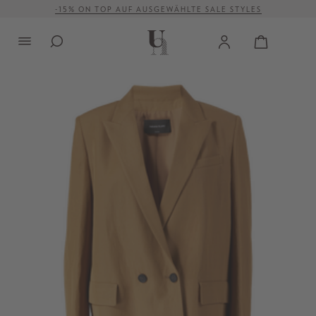
-15% ON TOP AUF AUSGEWÄHLTE SALE STYLES
alt springen
VERSANDKOSTENFREI AB 500 €