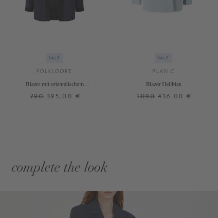
SALE
SALE
FOLKLOORE
PLAN C
Blazer mit orientalischem
Blazer Hellblau
Strickmuster Marineblau
790
395,00 €
1090
436,00 €
complete the look