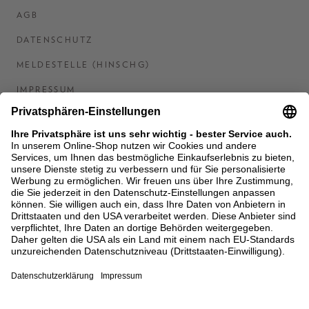
AGB
DATENSCHUTZ
MELDESTELLE (HINSCHG)
IMPRESSUM
BARRIEREFREIHEITSERKLÄRUNG
KONTAKT
COOKIES
MEN'S WORLD: BRAUN HAMBURG
Ein Unternehmen der Unger GmbH & Co. KG
*BIS 31.08.26 EINMALIG EINLÖSBAR AB EINEM
EINKAUF VON 400 € NACH RETOURE, NICHT
ANWENDBAR AUF BEREITS GETÄTIGTE
BESTELLUNGEN. ABZUG ERFOLGT NACH EINGABE IM