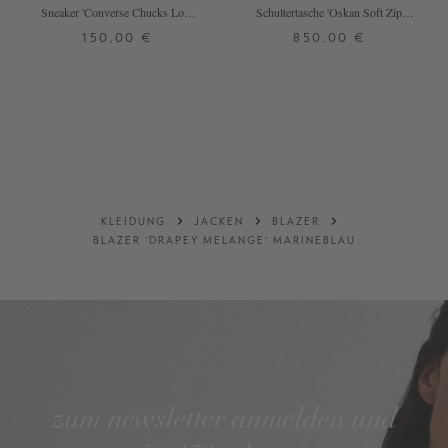
Sneaker 'Converse Chucks Low'
Schultertasche 'Oskan Soft Zip'
Blau
Cognac
150,00 €
850,00 €
36,5
37,5
38
39
ONE SIZE
+ WEITERE FARBEN
DETAILS
DETAILS
KLEIDUNG
JACKEN
BLAZER
BLAZER 'DRAPEY MELANGE' MARINEBLAU
zum newsletter anmelden und