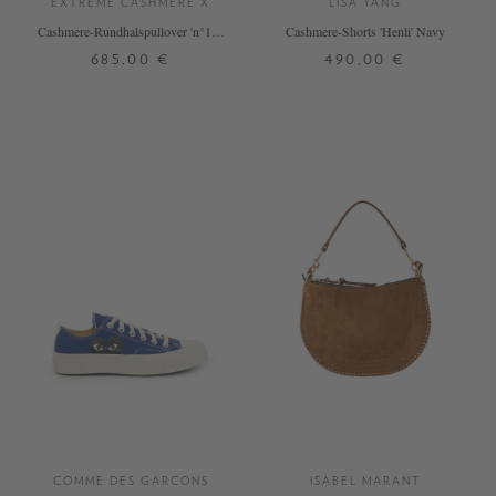
EXTREME CASHMERE X
LISA YANG
Cashmere-Rundhalspullover 'n°167
Cashmere-Shorts 'Henli' Navy
Please' Marineblau
685,00 €
490,00 €
ONE SIZE
0
1
2
+ WEITERE FARBEN
+ WEITERE FARBEN
DETAILS
DETAILS
COMME DES GARCONS
ISABEL MARANT