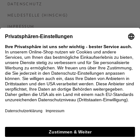
DATENSCHUTZ
MELDESTELLE (HINSCHG)
IMPRESSUM
BARRIEREFREIHEITSERKLÄRUNG
KONTAKT
COOKIES
MEN'S WORLD: BRAUN HAMBURG
Ein Unternehmen der Unger GmbH & Co. KG
*BIS 31.08.26 EINMALIG EINLÖSBAR AB EINEM
EINKAUF VON 400 € NACH RETOURE, NICHT
ANWENDBAR AUF BEREITS GETÄTIGTE
BESTELLUNGEN. ABZUG ERFOLGT NACH EINGABE IM
CHECKOUT. GUTSCHEINE, REDUZIERTE ARTIKEL
SOWIE VEREINZELTE MARKEN SIND VON DER
AKTION AUSGESCHLOSSEN.