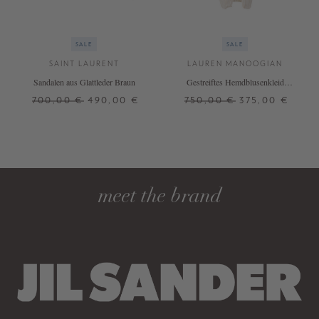
SALE
SALE
SAINT LAURENT
LAUREN MANOOGIAN
Sandalen aus Glattleder Braun
Gestreiftes Hemdblusenkleid
Beige/Crème
700,00 €
490,00 €
750,00 €
375,00 €
37
37,5
38
38,5
39,5
1
40
41
+ WEITERE FARBEN
DETAILS
DETAILS
meet the brand