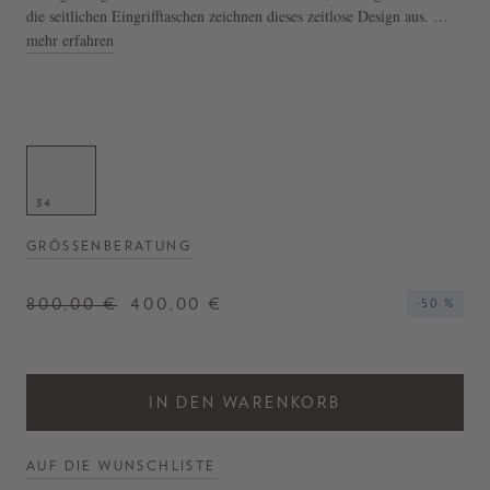
die seitlichen Eingrifftaschen zeichnen dieses zeitlose Design aus.
mehr erfahren
- Hose in Beige
- Lässige Passform
- Seitlicher Reißverschluss
- Weites Bein
- Hohe Leibhöhe
- Hergestellt in Italien
34
GRÖSSENBERATUNG
800,00 €
400,00 €
-50 %
IN DEN WARENKORB
AUF DIE WUNSCHLISTE