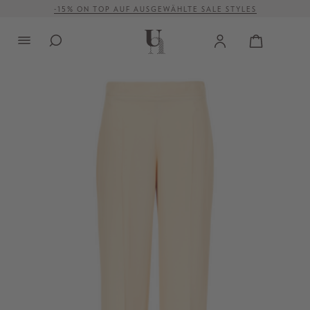
-15% ON TOP AUF AUSGEWÄHLTE SALE STYLES
alt springen
VERSANDKOSTENFREI AB 500 €