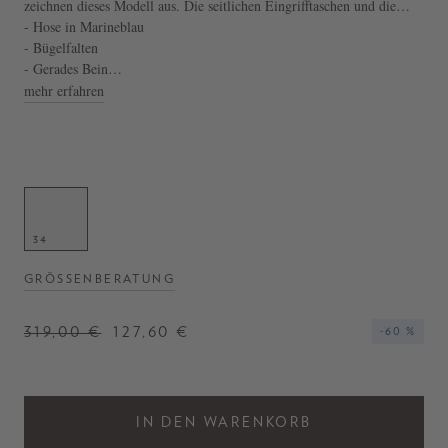
zeichnen dieses Modell aus. Die seitlichen Eingrifftaschen und die
melierte Optik zeichnen dieses Modell aus.
- Hose in Marineblau
- Bügelfalten
- Gerades Bein
- Seitliche Eingrifftaschen
mehr erfahren
- Melierte Optik
- Umgeschlagener Saum
34
GRÖSSENBERATUNG
319,00 €
127,60 €
-60 %
IN DEN WARENKORB