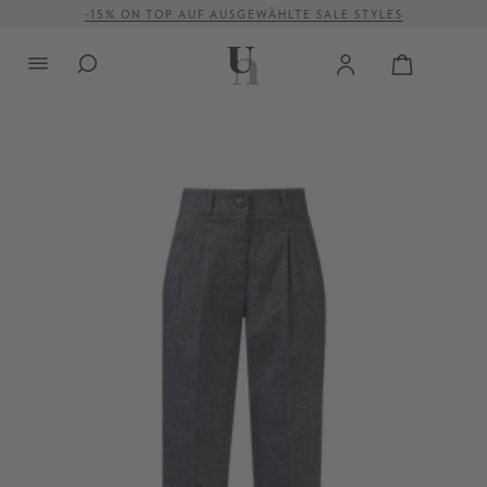
-15% ON TOP AUF AUSGEWÄHLTE SALE STYLES
alt springen
VERSANDKOSTENFREI AB 500 €