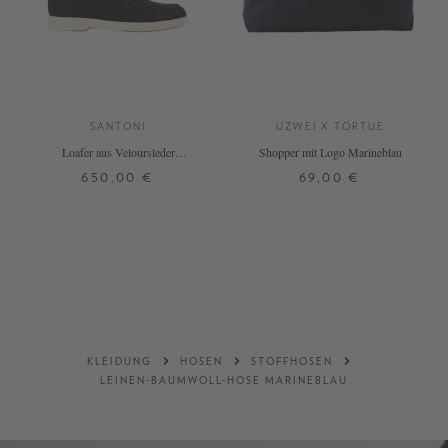
SANTONI
UZWEI X TORTUE
Loafer aus Veloursleder
Shopper mit Logo Marineblau
Marineblau
650,00 €
69,00 €
36
37
37,5
38
38,5
39
ONE SIZE
40
DETAILS
DETAILS
KLEIDUNG
HOSEN
STOFFHOSEN
LEINEN-BAUMWOLL-HOSE MARINEBLAU