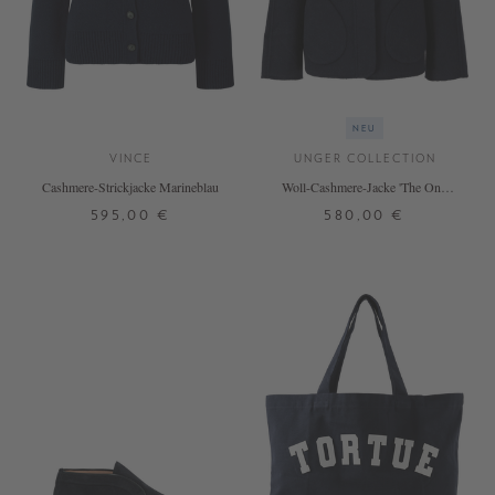
NEU
VINCE
UNGER COLLECTION
Cashmere-Strickjacke Marineblau
Woll-Cashmere-Jacke 'The One'
Blue Melange
595,00 €
580,00 €
XS
S
M
L
XS
S
M
L
+ WEITERE FARBEN
DETAILS
DETAILS