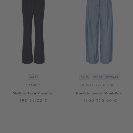
SALE
SALE
CODE: EXTRA15
CAMBIO
BRUNELLO CUCINELLI
Stoffhose 'Fawn' Marineblau
Bundfaltenhose mit Monili-Perlen
Hellblau
190
95,00 €
1500
750,00 €