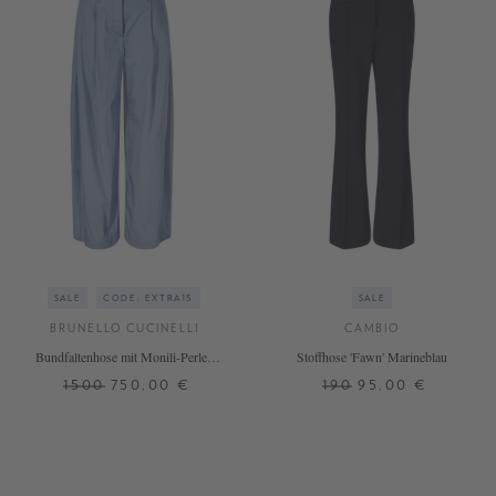
SALE
CODE: EXTRA15
SALE
BRUNELLO CUCINELLI
CAMBIO
Bundfaltenhose mit Monili-Perlen
Stoffhose 'Fawn' Marineblau
Hellblau
1500
750,00 €
190
95,00 €