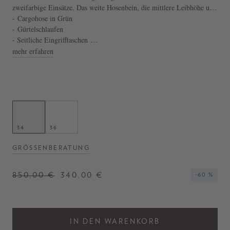
zweifarbige Einsätze. Das weite Hosenbein, die mittlere Leibhöhe und
die Cargotaschen an den Knien zeichnen dieses Modell aus.
- Cargohose in Grün
- Gürtelschlaufen
- Seitliche Eingrifftaschen
- Hergestellt in Italien
mehr erfahren
34
36
GRÖSSENBERATUNG
850,00 €
340,00 €
-60 %
IN DEN WARENKORB