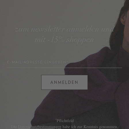
zum newsletter anmelden und
mit -15% shoppen
E-MAIL-ADRESSE EINGEBEN*
ANMELDEN
*
Pflichtfeld
Die
Datenschutzbestimmungen
habe ich zur Kenntnis genommen.