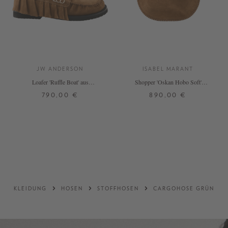
JW ANDERSON
ISABEL MARANT
Loafer 'Ruffle Boat' aus
Shopper 'Oskan Hobo Soft'
Veloursleder Cognac
Cognac
790,00 €
890,00 €
38
39
40
41
ONE SIZE
DETAILS
DETAILS
KLEIDUNG
HOSEN
STOFFHOSEN
CARGOHOSE GRÜN