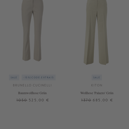
SALE
-15%|CODE:EXTRA15
SALE
BRUNELLO CUCINELLI
KITON
Baumwollhose Grün
Wollhose 'Palazzo' Grün
1050
525,00 €
1370
685,00 €