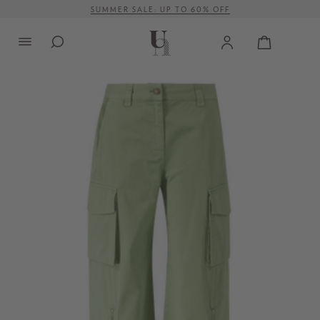
SUMMER SALE: UP TO 60% OFF
alt springen
VERSANDKOSTENFREI AB 500 €