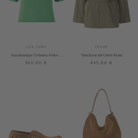
LISA YANG
FRAME
Kurzärmeliger Cashmere-Pullover
Trenchcoat mit Gürtel Khaki
'Fride' Basilico
360,00 €
845,00 €
0
1
2
XS
S
M
L
+ WEITERE FARBEN
DETAILS
DETAILS