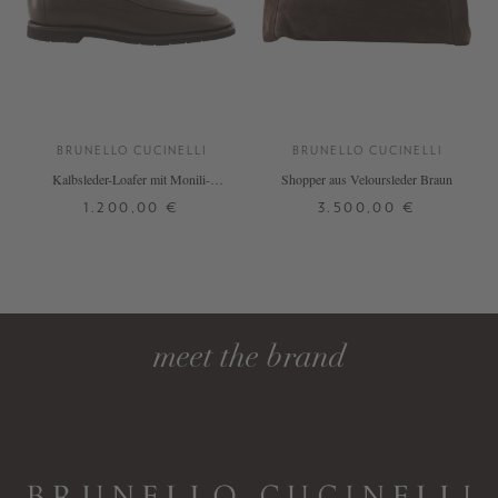
BRUNELLO CUCINELLI
BRUNELLO CUCINELLI
Kalbsleder-Loafer mit Monili-
Shopper aus Veloursleder Braun
Perlen Dunkelbraun
1.200,00 €
3.500,00 €
37
37,5
38
38,5
39
ONE SIZE
39,5
40
40,5
41
DETAILS
DETAILS
meet the brand