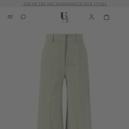
-15% ON TOP AUF AUSGEWÄHLTE SALE STYLES
alt springen
VERSANDKOSTENFREI AB 500 €