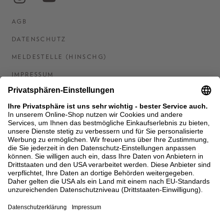
AGB
DATENSCHUTZ
MELDESTELLE (HINSCHG)
IMPRESSUM
BARRIEREFREIHEITSERKLÄRUNG
KONTAKT
COOKIES
MEN'S WORLD: BRAUN HAMBURG
Ein Unternehmen der Unger GmbH & Co. KG
*BIS 31.08.26 EINMALIG EINLÖSBAR AB EINEM
EINKAUF VON 400 € NACH RETOURE, NICHT
ANWENDBAR AUF BEREITS GETÄTIGTE