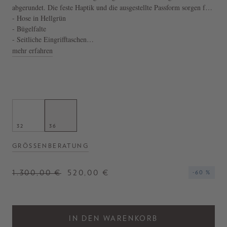
abgerundet. Die feste Haptik und die ausgestellte Passform sorgen für
einen optimalen Tragekomfort. Die seitlichen Eingrifftaschen runden
- Hose in Hellgrün
das sportliche Design mit einer eleganten Note ab.
- Bügelfalte
- Seitliche Eingrifftaschen
- Gürtelschlaufe
mehr erfahren
32
36
GRÖSSENBERATUNG
1.300,00 €
520,00 €
-60 %
IN DEN WARENKORB