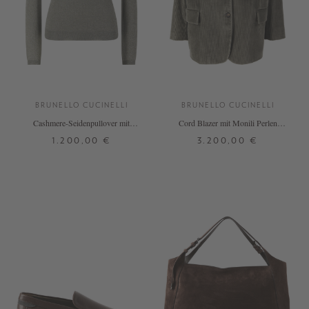
BRUNELLO CUCINELLI
BRUNELLO CUCINELLI
Cashmere-Seidenpullover mit
Cord Blazer mit Monili Perlen
Rollkragen Grün
Olivgrün
1.200,00 €
3.200,00 €
S
M
L
XL
32
34
36
38
+ WEITERE FARBEN
DETAILS
DETAILS