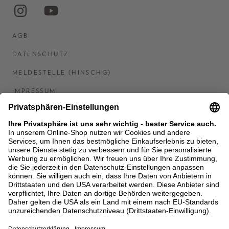
AGB
DATENSCHUTZ
MELDESTELLE (HINSCHG)
IMPRESSUM
BARRIEREFREIHEITSERKLÄRUNG
KONTAKT
COOKIES
MEN'S WORLD: BRAUN HAMBURG
Ein Unternehmen der Unger GmbH & Co. KG
*BIS 31.08.26 EINMALIG EINLÖSBAR AB EINEM
EINKAUF VON 400 € NACH RETOURE, NICHT