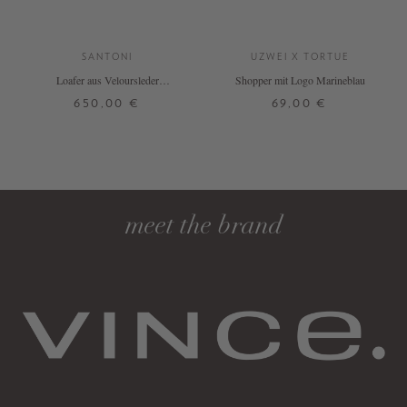
SANTONI
UZWEI X TORTUE
Loafer aus Veloursleder
Shopper mit Logo Marineblau
Marineblau
650,00 €
69,00 €
36
37
37,5
38
38,5
39
ONE SIZE
40
DETAILS
DETAILS
meet the brand