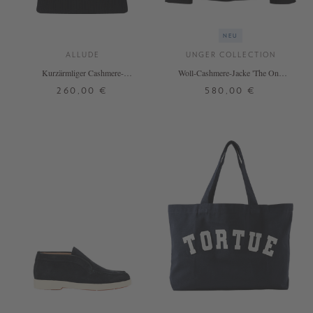
NEU
ALLUDE
UNGER COLLECTION
Kurzärmliger Cashmere-
Woll-Cashmere-Jacke 'The One'
Rollkragenpullover Schwarz
Black
260,00 €
580,00 €
XS
S
M
L
XL
XS
S
M
L
+ WEITERE FARBEN
+ WEITERE FARBEN
DETAILS
DETAILS