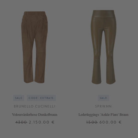
SALE
CODE: EXTRA15
SALE
BRUNELLO CUCINELLI
SPRWMN
Velourslederhose Dunkelbraun
Lederleggings 'Ankle Flare' Braun
4300
2.150,00 €
1500
600,00 €