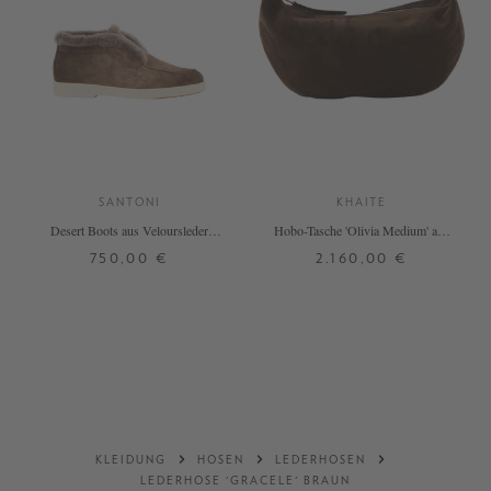
SANTONI
KHAITE
Desert Boots aus Veloursleder
Hobo-Tasche 'Olivia Medium' aus
Braun
Kalbsleder Dunkelbraun
750,00 €
2.160,00 €
36
37
37,5
38
38,5
39
ONE SIZE
40
41
DETAILS
DETAILS
KLEIDUNG
HOSEN
LEDERHOSEN
LEDERHOSE 'GRACELE' BRAUN