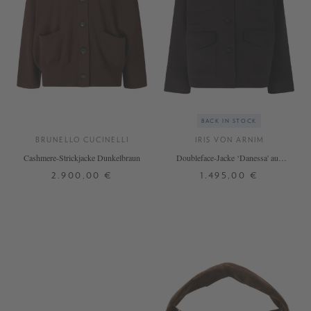
BACK IN STOCK
BRUNELLO CUCINELLI
IRIS VON ARNIM
Cashmere-Strickjacke Dunkelbraun
Doubleface-Jacke ‘Danessa' aus
Wolle und Cashmere Schokolade
2.900,00 €
1.495,00 €
XS
S
M
L
XL
38
40
42
+ WEITERE FARBEN
DETAILS
DETAILS