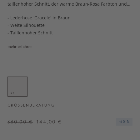
taillenhoher Schnitt, der warme Braun-Rosa Farbton und
die Eingrifftaschen akzentuieren das Design.
- Lederhose 'Gracele' in Braun
- Weite Silhouette
- Taillenhoher Schnitt
mehr erfahren
32
GRÖSSENBERATUNG
360,00 €
144,00 €
-60 %