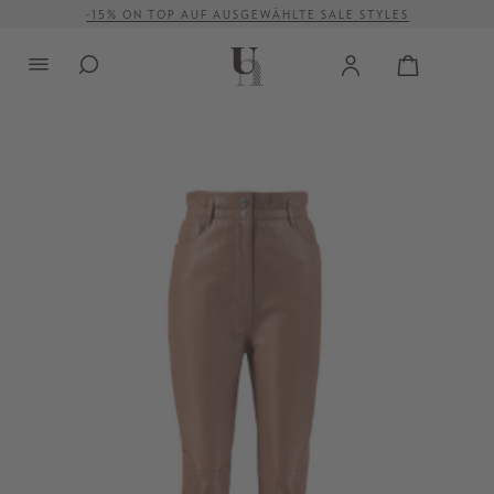
-15% ON TOP AUF AUSGEWÄHLTE SALE STYLES
alt springen
VERSANDKOSTENFREI AB 500 €