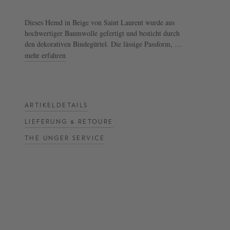
NOW
Dieses Hemd in Beige von Saint Laurent wurde aus
hochwertiger Baumwolle gefertigt und besticht durch
LIVE:
den dekorativen Bindegürtel. Die lässige Passform, die
UNGER
frontale Knopfleiste und der klassische Stehkragen
mehr erfahren
COLLECTION
vollenden diesen modernen Look.
F/W
26
- Hemd in Beige
- Gerade Silhouette
ARTIKELDETAILS
- Stehkragen
- Abfallende Schulter
LIEFERUNG & RETOURE
- Abnehmbarer Bindegürtel
THE UNGER SERVICE
- Geknöpfte Manschetten
- Aufgesetzte Taschen
- Seitenschlitze