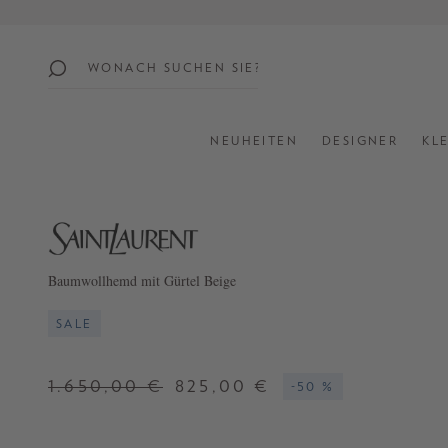
springen
Zur Hauptnavigation springen
beliebte
themen
NEUHEITEN
DESIGNER
KL
SUMMER
SALE:
UP
TO
60%
Baumwollhemd mit Gürtel Beige
OFF
SALE
SHOP
ALL
1.650,00 €
825,00 €
-50 %
NEW
IN
STYLES