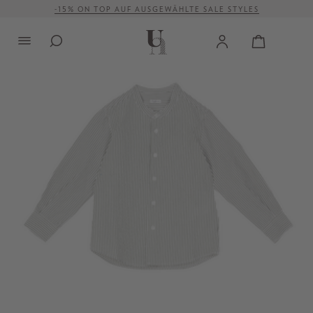
-15% ON TOP AUF AUSGEWÄHLTE SALE STYLES
alt springen
VERSANDKOSTENFREI AB 500 €