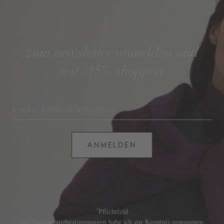
zum newsletter anmelden und
mit -15% shoppen
E-MAIL-ADRESSE EINGEBEN*
ANMELDEN
*
Pflichtfeld
Die
Datenschutzbestimmungen
habe ich zur Kenntnis genommen.