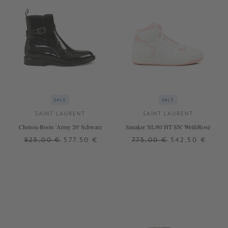
SALE
SALE
SAINT LAURENT
SAINT LAURENT
Chelsea-Boots 'Army 20' Schwarz
Sneaker 'SL/80 HT SN' Weiß/Rosé
825,00 €
577,50 €
775,00 €
542,50 €
37
38,5
39,5
36,5
37,5
38
39
39,5
40,5
41
+ WEITERE FARBEN