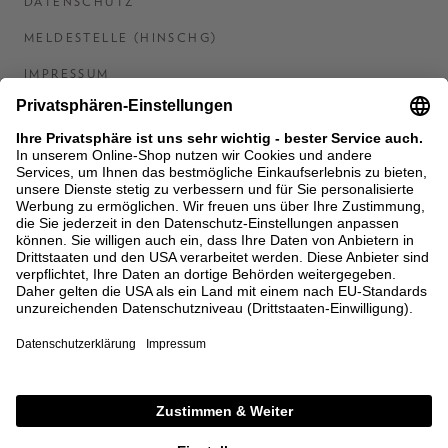
DATENSCHUTZ
MELDESTELLE (HINSCHG)
IMPRESSUM
BARRIEREFREIHEITSERKLÄRUNG
KONTAKT
COOKIES
MEN'S WORLD: BRAUN HAMBURG
Ein Unternehmen der Unger GmbH & Co. KG
*BIS 31.08.26 EINMALIG EINLÖSBAR AB EINEM
EINKAUF VON 400 € NACH RETOURE, NICHT
ANWENDBAR AUF BEREITS GETÄTIGTE
BESTELLUNGEN. ABZUG ERFOLGT NACH EINGABE IM
CHECKOUT. GUTSCHEINE, REDUZIERTE ARTIKEL
SOWIE VEREINZELTE MARKEN SIND VON DER
AKTION AUSGESCHLOSSEN.