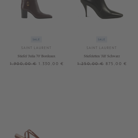
SALE
SALE
SAINT LAURENT
SAINT LAURENT
Stiefel 'Julia 70' Bordeaux
Stiefeletten 'Jill' Schwarz
1.900,00 €
1.330,00 €
1.250,00 €
875,00 €
37
37,5
38
38,5
39
37
38
38,5
39
39,5
40
40,5