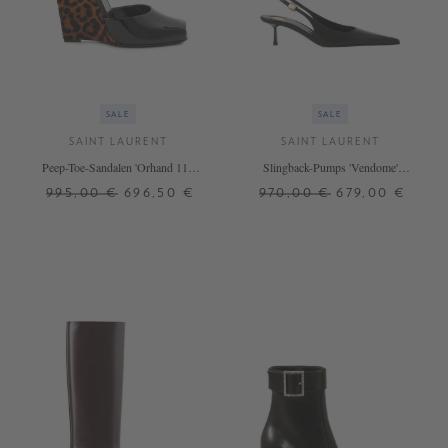
SALE
SALE
SAINT LAURENT
SAINT LAURENT
Peep-Toe-Sandalen 'Orhand 110
Slingback-Pumps 'Vendome'
Spontini' Schwarz
Schwarz
995,00 €
696,50 €
970,00 €
679,00 €
37
37,5
38
38,5
39
38,5
39
41
39,5
40
41