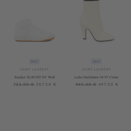
SALE
SALE
SAINT LAURENT
SAINT LAURENT
Sneaker 'SL/80 HT SN' Weiß
Leder-Stiefeletten '68 95' Crème
725,00 €
507,50 €
995,00 €
497,50 €
36,5
36
+ WEITERE FARBEN