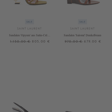
SALE
SALE
SAINT LAURENT
SAINT LAURENT
Sandalen 'Opyum' aus Satin-Crêpe
Sandalen 'Salomé' Dunkelbraun
Cuba Gold
1.150,00 €
805,00 €
970,00 €
679,00 €
39
40
37
37,5
39
39,5
41