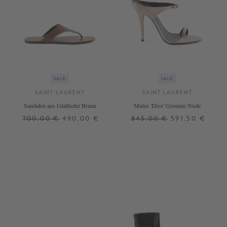
SALE
SALE
SAINT LAURENT
SAINT LAURENT
Sandalen aus Glattleder Braun
Mules 'Dive' Genuine Nude
700,00 €
490,00 €
845,00 €
591,50 €
37
37,5
41
36
37
39
41