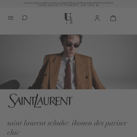
VERSANDKOSTENFREI AB 500 €
alt springen
saint laurent schuhe: ikonen des pariser
chic