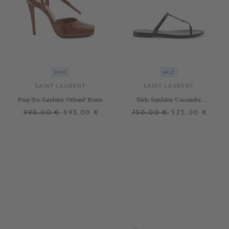
SALE
SALE
SAINT LAURENT
SAINT LAURENT
Peep-Toe-Sandalen 'Orhand' Braun
Slide-Sandalen 'Cassandra'
Schwarz
990,00 €
693,00 €
750,00 €
525,00 €
37
37,5
38,5
39
39,5
37
38,5
41