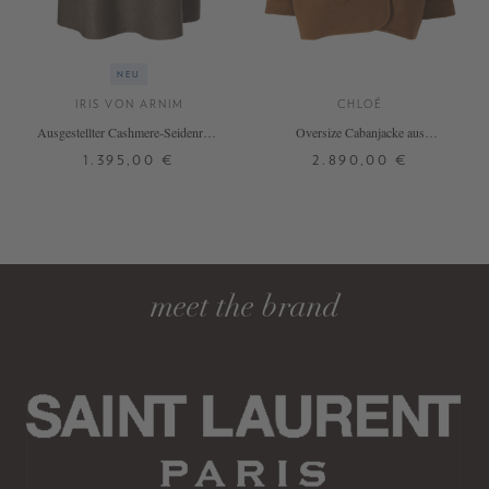
NEU
IRIS VON ARNIM
CHLOÉ
Ausgestellter Cashmere-Seidenrock
Oversize Cabanjacke aus
'Danea' Taupe/Alabaster
Schurwolle Camel
1.395,00 €
2.890,00 €
XS/S
M/L
32
34
36
+ WEITERE FARBEN
DETAILS
DETAILS
meet the brand