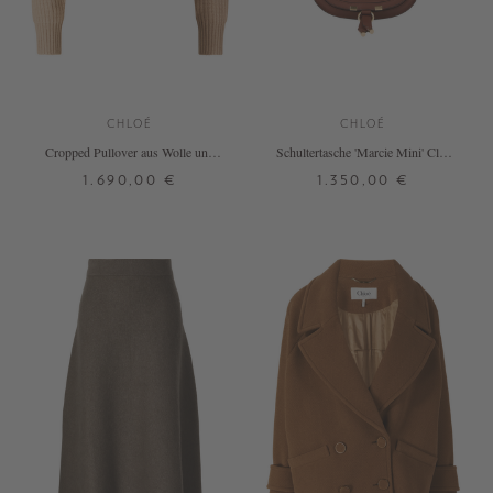
CHLOÉ
CHLOÉ
Cropped Pullover aus Wolle und
Schultertasche 'Marcie Mini' Clay
Cashmere Braun
Brown
1.690,00 €
1.350,00 €
S
M
L
ONE SIZE
+ WEITERE FARBEN
DETAILS
DETAILS