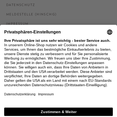
DATENSCHUTZ
MELDESTELLE (HINSCHG)
IMPRESSUM
BARRIEREFREIHEITSERKLÄRUNG
KONTAKT
COOKIES
MEN'S WORLD: BRAUN HAMBURG
Ein Unternehmen der Unger GmbH & Co. KG
*BIS 31.08.26 EINMALIG EINLÖSBAR AB EINEM
EINKAUF VON 400 € NACH RETOURE, NICHT
ANWENDBAR AUF BEREITS GETÄTIGTE
BESTELLUNGEN. ABZUG ERFOLGT NACH EINGABE IM
CHECKOUT. GUTSCHEINE, REDUZIERTE ARTIKEL
SOWIE VEREINZELTE MARKEN SIND VON DER