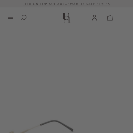
-15% ON TOP AUF AUSGEWÄHLTE SALE STYLES
alt springen
VERSANDKOSTENFREI AB 500 €