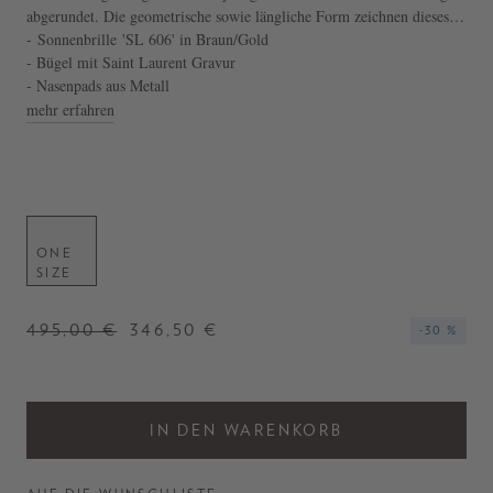
abgerundet. Die geometrische sowie längliche Form zeichnen dieses
moderne Design aus.
- Sonnenbrille 'SL 606' in Braun/Gold
- Bügel mit Saint Laurent Gravur
- Nasenpads aus Metall
mehr erfahren
ONE
SIZE
495,00 €
346,50 €
-30 %
IN DEN WARENKORB