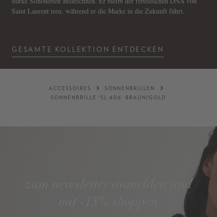
starke Silhouetten auszeichnen. Er bleibt der rebellischen DNA von
Saint Laurent treu, während er die Marke in die Zukunft führt.
GESAMTE KOLLEKTION ENTDECKEN
ACCESSOIRES
SONNENBRILLEN
SONNENBRILLE 'SL 606' BRAUN/GOLD
zum newsletter anmelden und
mit -15% shoppen