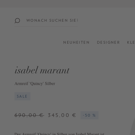
springen
Zur Hauptnavigation springen
beliebte
themen
NEUHEITEN
DESIGNER
KL
SUMMER
SALE:
UP
TO
60%
Armreif 'Quincy' Silber
OFF
SALE
SHOP
ALL
690,00 €
345,00 €
-50 %
NEW
IN
STYLES
Der Armreif 'Quincy' in Silber von Isabel Marant ist