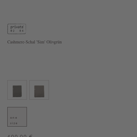
Cashmere-Schal 'Sim' Olivgrün
one
size
400,00 €