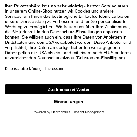
BACK IN STOCK
VINCE
VINCE
Langarmshirt aus Pima-Baumwolle
Cropped Hose Khaki
Weiß
95,00 €
420,00 €
XS
M
L
XL
XS
S
M
L
XL
DETAILS
DETAILS