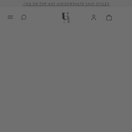
-15% ON TOP AUF AUSGEWÄHLTE SALE STYLES
alt springen
VERSANDKOSTENFREI AB 500 €