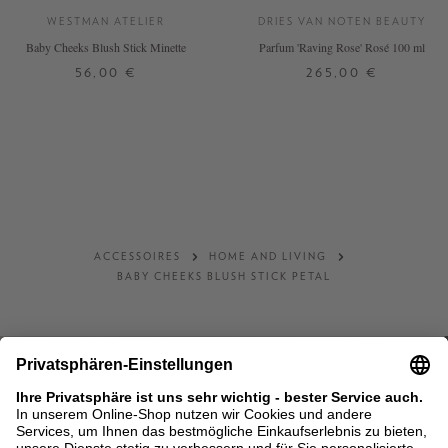
WESTMAN ATELIER
DRIES VAN NOTEN BEAUTY
Baby Cheeks Blush Stick Minette
Parfum 'Raving Rose' Rosé 100 ml
56,00 €
265,00 €
ACCESSOIRES
HOME AND LIVING
BABY CHEEKS BLUSH STICK PETAL