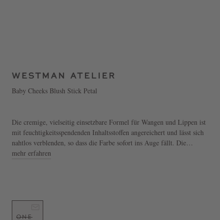
Baby Cheeks Blush Stick Petal
Die cremige, vielseitig einsetzbare Formel für Wangen und Lippen ist
mit feuchtigkeitsspendenden Inhaltsstoffen angereichert und lässt sich
nahtlos verblenden, so dass die Farbe sofort ins Auge fällt. Die
Biomimicry-Pigmenttechnologie erhöht die Pigmentausbeute und
mehr erfahren
ermöglicht ein müheloses Auftragen über flüssige oder pudrige
Formeln. Kombinieren Sie diese ultra-schmeichelnden Farbtöne je
nach Ihrer Stimmung.
Anwendung:
1. Direkt auf die Wange oder mit den Fingern auf die Mitte des
ONE