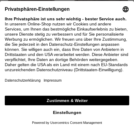
NEU
NEU
LOEWE
LOEWE
Handtasche 'Puzzle Featherlight
Blousonjacke mit Anagram-Stickerei
Large' Dark Brown
Braun
4.500,00 €
1.900,00 €
ONE SIZE
32
34
36
38
DETAILS
DETAILS
meet the brand