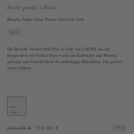
loewe paula's ibiza
Brosche Paula's Ibiza 'Flower Pistil Pin' Gelb
SALE
Die Brosche 'Flower Pistil Pin' in Gelb von LOEWE aus der
Kooperation mit Paula's Ibiza wurde aus Kalbsleder und Messing
gefertigt und besticht durch die mehrlagige Blütenform. Das gravierte
Anagram sowie die Möglichkeit zur Befestigung an Taschen und
mehr erfahren
Riemen runden das Design ab.
- Brosche 'Flower Pistil Pin' in Gelb
- Graviertes Anagramm
- Hergestellt in Spanien
one
size
250,00 €
150,00 €
-40 %