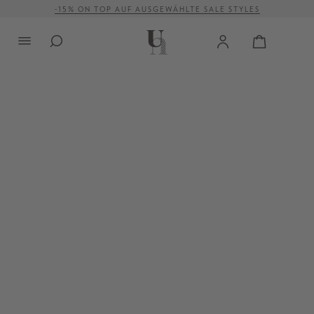
-15% ON TOP AUF AUSGEWÄHLTE SALE STYLES
alt springen
VERSANDKOSTENFREI AB 500 €