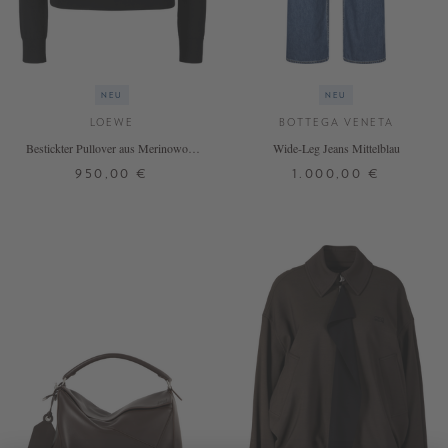
NEU
NEU
LOEWE
BOTTEGA VENETA
Bestickter Pullover aus Merinowolle
Wide-Leg Jeans Mittelblau
Schwarz
950,00 €
1.000,00 €
XS
S
M
L
32
34
36
38
DETAILS
DETAILS