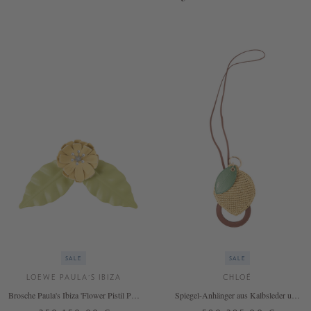
SALE
SALE
LOEWE PAULA'S IBIZA
CHLOÉ
Brosche Paula's Ibiza 'Flower Pistil Pin'
Spiegel-Anhänger aus Kalbsleder und
Gelb
Raffia Gelb