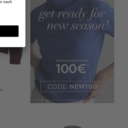
aux
N