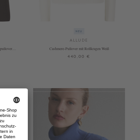
NEU
ALLUDE
pullover
Cashmere-Pullover mit Rollkragen Weiß
440,00 €
XS
S
M
L
XL
N
+ WEITERE FARBEN