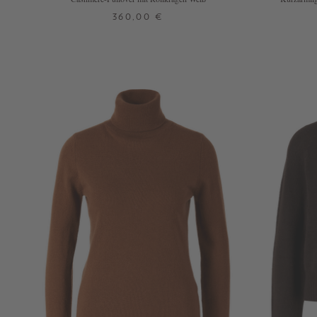
360,00 €
XS
S
M
L
XL
+ WEITERE FARBEN
+