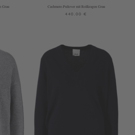
n Grau
Cashmere-Pullover mit Rollkragen Grau
440,00 €
XS
S
M
L
XL
N
+ WEITERE FARBEN