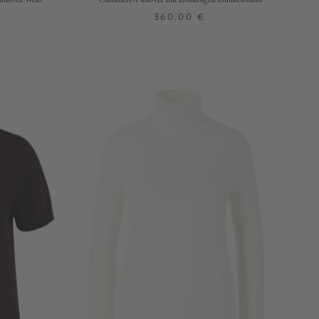
360,00 €
XS
S
M
L
XL
N
+ WEITERE FARBEN