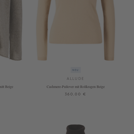
NEU
ALLUDE
itt Beige
Cashmere-Pullover mit Rollkragen Beige
360,00 €
XS
S
M
L
XL
N
+ WEITERE FARBEN