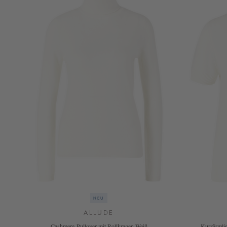
NEU
ALLUDE
Cashmere-Pullover mit Rollkragen Weiß
Kurzärmlig