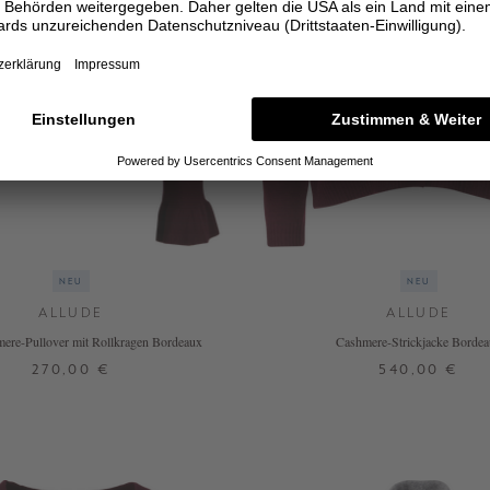
NEU
NEU
ALLUDE
ALLUDE
ere-Pullover mit Rollkragen Bordeaux
Cashmere-Strickjacke Borde
270,00 €
540,00 €
XS
S
M
L
XL
XS
S
M
L
 WEITERE FARBEN
+ WEITERE FARBE