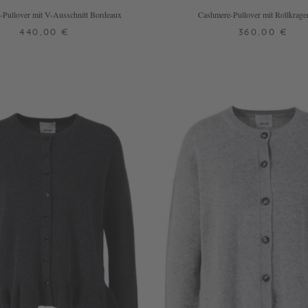
Pullover mit V-Ausschnitt Bordeaux
Cashmere-Pullover mit Rollkrage
440,00 €
360,00 €
XS
S
M
L
XS
S
M
L
XL
 WEITERE FARBEN
+ WEITERE FARBE