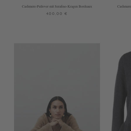
Cashmere-Pullover mit Serafino-Kragen Bordeaux
Cashmere-
400,00 €
XS
S
M
L
XL
+ WEITERE FARBEN
+