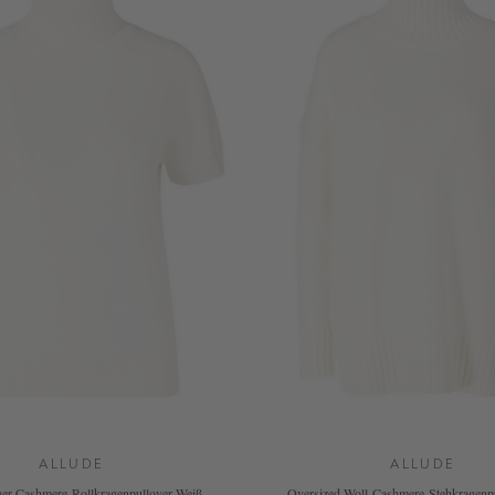
ALLUDE
ALLUDE
er Cashmere-Rollkragenpullover Weiß
Oversized Woll-Cashmere-Stehkragenp