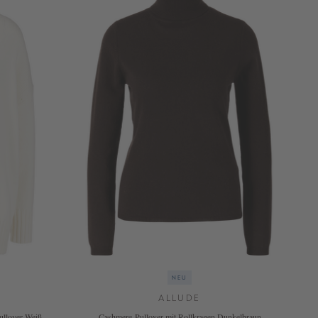
NEU
ALLUDE
ullover Weiß
Cashmere-Pullover mit Rollkragen Dunkelbraun