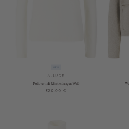
NOW
LIVE:
UNGER
COLLECTION
F/W
26
NEU
ALLUDE
Pullover mit Rüschenkragen Weiß
Wo
320,00 €
XS
S
M
L
XL
+ WEITERE FARBEN
+