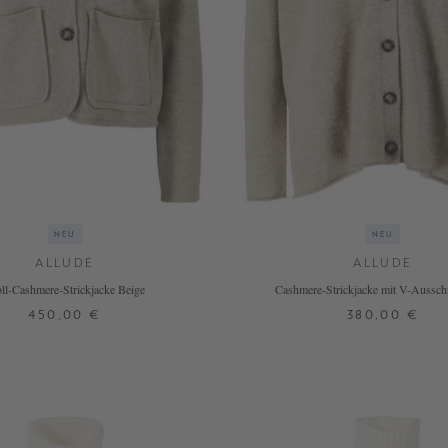
NEU
NEU
ALLUDE
ALLUDE
ll-Cashmere-Strickjacke Beige
Cashmere-Strickjacke mit V-Ausschn
450,00 €
380,00 €
XS
S
M
L
XS
S
M
L
 WEITERE FARBEN
+ WEITERE FARBE