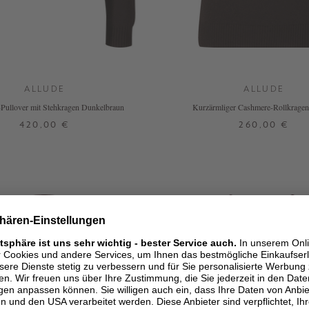
ALLUDE
ALLUDE
Pullover mit Stehkragen Dunkelbraun
Kurzärmliger Cashmere-Rollkragen
Dunkelbraun
420,00 €
260,00 €
XS
S
M
L
XL
XS
S
M
L
XL
+ WEITERE FARBE