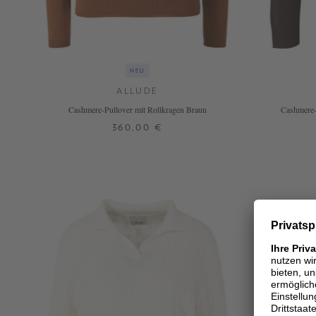
NEU
ALLUDE
Cashmere-Pullover mit Rollkragen Braun
Cashmere-
360,00 €
XS
S
M
L
XL
+ WEITERE FARBEN