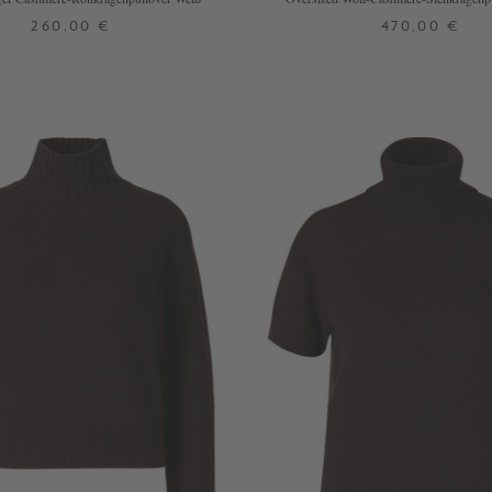
260,00 €
470,00 €
XS
S
M
L
XL
XS
S
M
L
 WEITERE FARBEN
+ WEITERE FARBE