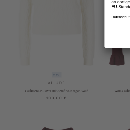
NEU
ALLUDE
Cashmere-Pullover mit Serafino-Kragen Weiß
Woll-Cashm
400,00 €
XS
S
M
L
XL
+ WEITERE FARBEN
+